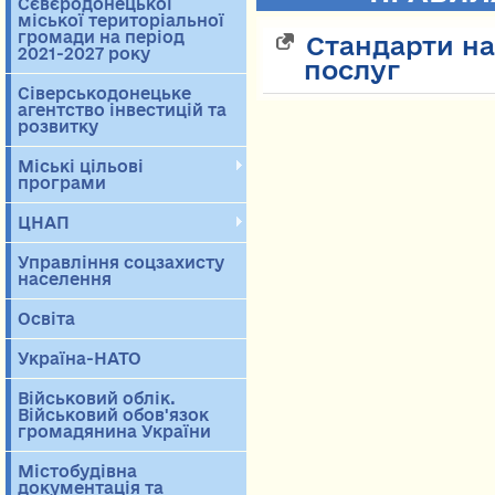
Сєвєродонецької
міської територіальної
громади на період
Стандарти на
2021-2027 року
послуг
Сіверськодонецьке
агентство інвестицій та
розвитку
Міські цільові
програми
ЦНАП
Управління соцзахисту
населення
Освіта
Україна-НАТО
Військовий облік.
Військовий обов'язок
громадянина України
Містобудівна
документація та