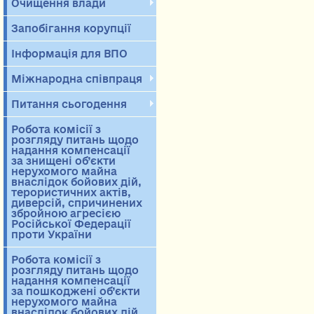
Очищення влади
Запобігання корупції
Інформація для ВПО
Міжнародна співпраця
Питання сьогодення
Робота комісії з
розгляду питань щодо
надання компенсації
за знищені об’єкти
нерухомого майна
внаслідок бойових дій,
терористичних актів,
диверсій, спричинених
збройною агресією
Російської Федерації
проти України
Робота комісії з
розгляду питань щодо
надання компенсації
за пошкоджені об’єкти
нерухомого майна
внаслідок бойових дій,