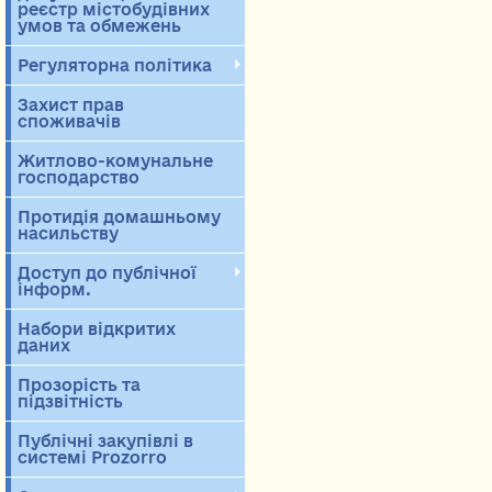
реєстр містобудівних
умов та обмежень
Регуляторна політика
Захист прав
споживачів
Житлово-комунальне
господарство
Протидія домашньому
насильству
Доступ до публічної
інформ.
Набори відкритих
даних
Прозорість та
підзвітність
Публічні закупівлі в
системі Prozorro