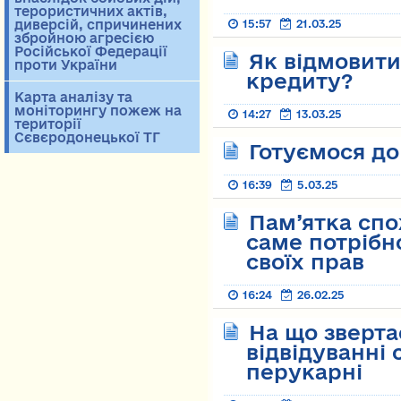
терористичних актів,
диверсій, спричинених
15:57
21.03.25
збройною агресією
Російської Федерації
Як відмовити
проти України
кредиту?
Карта аналізу та
моніторингу пожеж на
14:27
13.03.25
території
Сєвєродонецької ТГ
Готуємося до
16:39
5.03.25
Пам’ятка спо
саме потрібн
своїх прав
16:24
26.02.25
На що зверта
відвідуванні 
перукарні