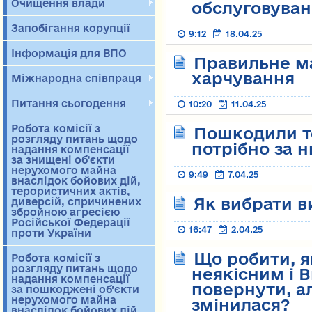
Очищення влади
обслуговува
Запобігання корупції
9:12
18.04.25
Інформація для ВПО
Правильне м
харчування
Міжнародна співпраця
Питання сьогодення
10:20
11.04.25
Робота комісії з
Пошкодили то
розгляду питань щодо
потрібно за н
надання компенсації
за знищені об’єкти
нерухомого майна
9:49
7.04.25
внаслідок бойових дій,
терористичних актів,
Як вибрати в
диверсій, спричинених
збройною агресією
Російської Федерації
16:47
2.04.25
проти України
Що робити, я
Робота комісії з
розгляду питань щодо
неякісним і 
надання компенсації
повернути, ал
за пошкоджені об’єкти
нерухомого майна
змінилася?
внаслідок бойових дій,