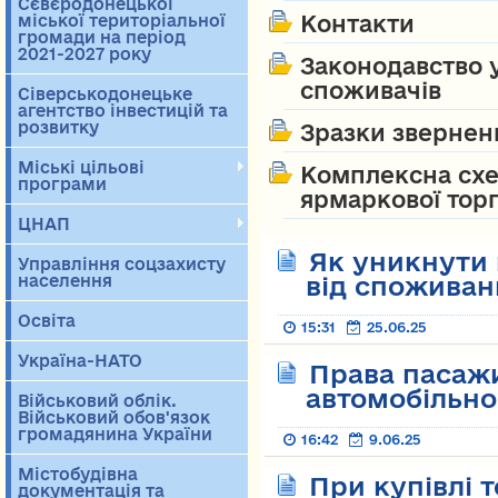
Сєвєродонецької
міської територіальної
Контакти
громади на період
2021-2027 року
Законодавство 
споживачів
Сіверськодонецьке
агентство інвестицій та
розвитку
Зразки звернен
Міські цільові
Комплексна схе
програми
ярмаркової торг
ЦНАП
Як уникнути 
Управління соцзахисту
населення
від спожива
Освіта
15:31
25.06.25
Україна-НАТО
Права пасаж
автомобільно
Військовий облік.
Військовий обов'язок
громадянина України
16:42
9.06.25
Містобудівна
При купівлі т
документація та