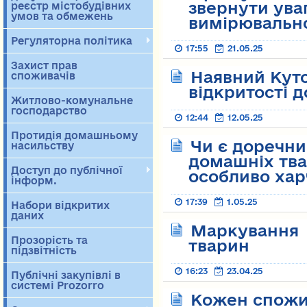
звернути ува
реєстр містобудівних
умов та обмежень
вимірювально
Регуляторна політика
17:55
21.05.25
Захист прав
Наявний Куто
споживачів
відкритості 
Житлово-комунальне
господарство
12:44
12.05.25
Протидія домашньому
Чи є доречн
насильству
домашніх твар
Доступ до публічної
особливо ха
інформ.
17:39
1.05.25
Набори відкритих
даних
Маркування 
Прозорість та
тварин
підзвітність
16:23
23.04.25
Публічні закупівлі в
системі Prozorro
Кожен спожи