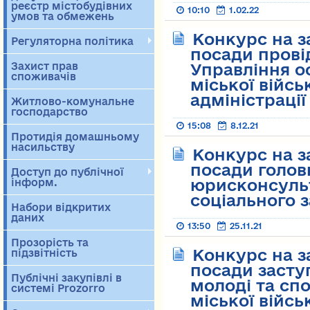
реєстр містобудівних
10:10
1.02.22
умов та обмежень
Конкурс на з
Регуляторна політика
посади прові
Захист прав
Управління о
споживачів
міської війсь
адміністрації
Житлово-комунальне
господарство
15:08
8.12.21
Протидія домашньому
насильству
Конкурс на з
посади головн
Доступ до публічної
юрисконсуль
інформ.
соціального 
Набори відкритих
даних
13:50
25.11.21
Прозорість та
Конкурс на з
підзвітність
посади засту
Публічні закупівлі в
молоді та сп
системі Prozorro
міської війсь