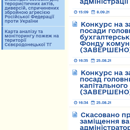
адміністраці
терористичних актів,
диверсій, спричинених
збройною агресією
15:09
8.09.21
Російської Федерації
проти України
Конкурс на з
посади головн
Карта аналізу та
бухгалтерсько
моніторингу пожеж на
території
Фонду комун
Сєвєродонецької ТГ
(ЗАВЕРШЕНО
16:35
25.08.21
Конкурс на з
посад головни
капітального
(ЗАВЕРШЕНО
16:34
25.08.21
Скасовано п
заміщення ва
адміністратор