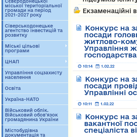
Сєвєродонецької
міської територіальної
Екзаменаційні в
громади на період
2021-2027 року
Сіверськодонецьке
Конкурс на з
агентство інвестицій та
посади головн
розвитку
житлово-ком
Міські цільові
Управління 
програми
господарств
ЦНАП
10:14
1.02.22
Управління соцзахисту
населення
Конкурс на з
посади провід
Освіта
Управлінні ос
Україна-НАТО
10:11
1.02.22
Військовий облік.
Військовий обов'язок
Конкурс на 
громадянина України
вакантної по
спеціаліста в
Містобудівна
документація та