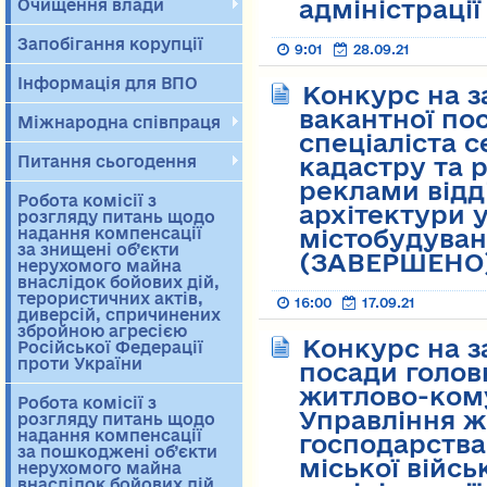
адміністраці
Очищення влади
Запобігання корупції
9:01
28.09.21
Інформація для ВПО
Конкурс на 
вакантної по
Міжнародна співпраця
спеціаліста 
Питання сьогодення
кадастру та 
реклами відд
Робота комісії з
архітектури 
розгляду питань щодо
надання компенсації
містобудуван
за знищені об’єкти
(ЗАВЕРШЕНО
нерухомого майна
внаслідок бойових дій,
терористичних актів,
16:00
17.09.21
диверсій, спричинених
збройною агресією
Конкурс на з
Російської Федерації
проти України
посади головн
житлово-ком
Робота комісії з
Управління 
розгляду питань щодо
надання компенсації
господарства
за пошкоджені об’єкти
міської війсь
нерухомого майна
внаслідок бойових дій,