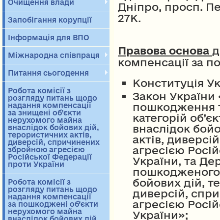
Очищення влади
Дніпро, просп. П
27К.
Запобігання корупції
Інформація для ВПО
Правова основа
д
Міжнародна співпраця
компенсації за 
Питання сьогодення
Конституція Ук
Робота комісії з
Закон України
розгляду питань щодо
пошкодження 
надання компенсації
за знищені об’єкти
категорій об’є
нерухомого майна
внаслідок бойо
внаслідок бойових дій,
терористичних актів,
актів, диверс
диверсій, спричинених
агресією Росій
збройною агресією
Російської Федерації
України, та Д
проти України
пошкодженого 
бойових дій, т
Робота комісії з
розгляду питань щодо
диверсій, спр
надання компенсації
агресією Росій
за пошкоджені об’єкти
нерухомого майна
України»;
внаслідок бойових дій,