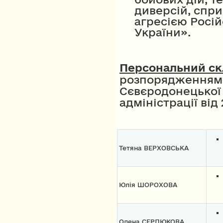
диверсій, спр
агресією Росій
України».
Персональний ск
розпорядженням
Сєвєродонецької 
адміністрації від
Тетяна ВЕРХОВСЬКА
Юлія ШОРОХОВА
Олена СЕРДЮКОВА