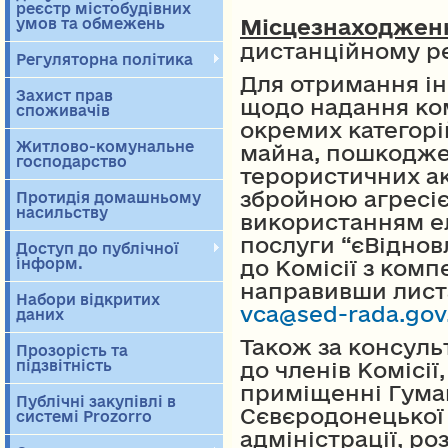
реєстр містобудівних
Місцезнаходжен
умов та обмежень
дистанційному р
Регуляторна політика
Для отримання ін
Захист прав
щодо надання ко
споживачів
окремих категорі
Житлово-комунальне
майна, пошкоджен
господарство
терористичних ак
збройною агресіє
Протидія домашньому
насильству
використанням ел
послуги “єВіднов
Доступ до публічної
інформ.
до Комісії з ком
направивши лист
Набори відкритих
vca@sed-rada.gov
даних
Також за консул
Прозорість та
підзвітність
до членів Комісі
приміщенні Гума
Публічні закупівлі в
Сєвєродонецької 
системі Prozorro
адміністрації, ро