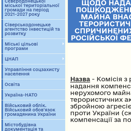
Сєвєродонецької
ЩОДО НАДА
міської територіальної
ПОШКОДЖЕНІ
громади на період
2021-2027 року
МАЙНА ВНАС
ТЕРОРИСТИЧН
Сіверськодонецьке
агентство інвестицій та
СПРИЧИНЕНИ
розвитку
РОСІЙСЬКОЇ ФЕ
Міські цільові
програми
ЦНАП
Управління соцзахисту
населення
Назва
- Комісія з
Освіта
надання компенса
нерухомого майна
Україна-НАТО
терористичних ак
збройною агресіє
Військовий облік.
Військовий обов'язок
проти України (ск
громадянина України
компенсації за 
Містобудівна
документація та