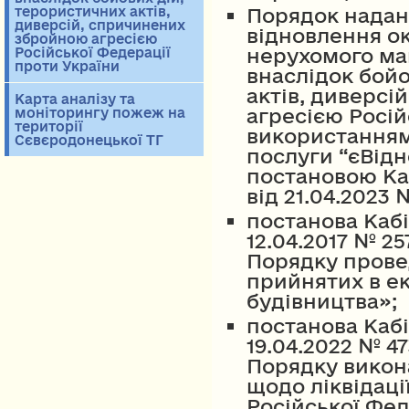
терористичних актів,
Порядок надан
диверсій, спричинених
відновлення ок
збройною агресією
нерухомого м
Російської Федерації
проти України
внаслідок бойо
актів, диверс
Карта аналізу та
агресією Росій
моніторингу пожеж на
території
використанням
Сєвєродонецької ТГ
послуги “єВід
постановою Каб
від 21.04.2023 
постанова Кабі
12.04.2017 № 2
Порядку пров
прийнятих в ек
будівництва»;
постанова Кабі
19.04.2022 № 4
Порядку викон
щодо ліквідації
Російської Феде