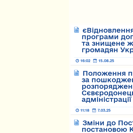
єВідновлення
програми до
та знищене ж
громадян Укр
16:02
15.08.25
Положення пр
за пошкодже
розпоряджен
Сєвєродонець
адміністрації
11:18
7.03.25
Зміни до Пос
постановою К