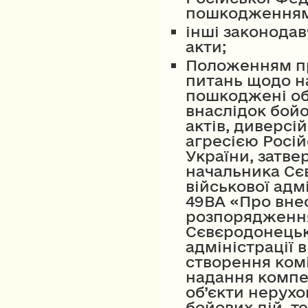
пошкодженням 
інші законодав
акти;
Положенням пр
питань щодо н
пошкоджені об
внаслідок бойо
актів, диверс
агресією Росій
України, затв
начальника Сє
військової адмі
49ВА «Про вне
розпорядженн
Сєвєродонецько
адміністрації 
створення комі
надання компе
об’єкти нерух
бойових дій, т