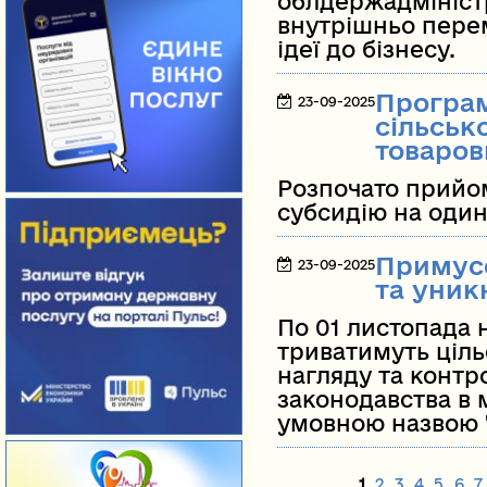
облдержадміністр
внутрішньо перем
ідеї до бізнесу.
Програм
23-09-2025
сільськ
товаров
Розпочато прийо
субсидію на оди
Примусо
23-09-2025
та уник
По 01 листопада н
триватимуть ціль
нагляду та конт
законодавства в 
умовною назвою 
Страницы
1
2
3
4
5
6
7