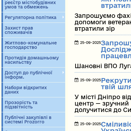
реєстр містобудівних
втратил
умов та обмежень
Запрошуємо фахів
Регуляторна політика
допомоги ветеран
втратили зір
Захист прав
споживачів
Запрошу
Житлово-комунальне
25-09-2025
господарство
Дослідж
працев
Протидія домашньому
насильству
Шановні ВПО Луга
Доступ до публічної
інформ.
Рекрути
25-09-2025
твій шл
Набори відкритих
даних
У місті Дніпро в
Прозорість та
центр — зручний 
підзвітність
долучитися до Си
Публічні закупівлі в
системі Prozorro
Сміливі
25-09-2025
Українс