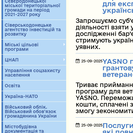
Сєвєродонецької
для екс
міської територіальної
українс
громади на період
2021-2027 року
Запрошуємо суб’є
Сіверськодонецьке
діяльності взяти
агентство інвестицій та
дослідженні бар’є
розвитку
стримують україн
Міські цільові
уявних.
програми
ЦНАП
YASNO п
25-09-2025
грантов
Управління соцзахисту
ветеран
населення
Триває приймання
Освіта
програму для вет
Україна-НАТО
YASNO. Перемож
кошти, сплачені з
Військовий облік.
змогу зекономити
Військовий обов'язок
громадянина України
Послуги
25-09-2025
Містобудівна
які пов
документація та