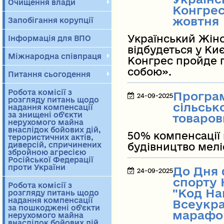
Очищення влади
Конгрес
жовтня
Запобігання корупції
Український Жін
Інформація для ВПО
відбудеться у Киє
Міжнародна співпраця
Конгрес пройде п
собою».
Питання сьогодення
Робота комісії з
Програм
24-09-2025
розгляду питань щодо
сільськ
надання компенсації
за знищені об’єкти
товаров
нерухомого майна
внаслідок бойових дій,
50% компенсації 
терористичних актів,
диверсій, спричинених
будівництво мел
збройною агресією
Російської Федерації
проти України
До Дня 
24-09-2025
спорту 
Робота комісії з
"Код На
розгляду питань щодо
надання компенсації
Всеукра
за пошкоджені об’єкти
марафо
нерухомого майна
внаслідок бойових дій,