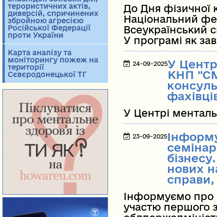
терористичних актів,
До Дня фізичної 
диверсій, спричинених
Національний фес
збройною агресією
Російської Федерації
Всеукраїнський 
проти України
У програмі як за
Карта аналізу та
моніторингу пожеж на
У Центр
24-09-2025
території
КНП "С
Сєвєродонецької ТГ
консуль
фахівці
У Центрі менталь
Інформ
23-09-2025
семінару
бізнесу
нових н
справи,
Інформуємо про 
участю першого 