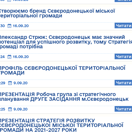
Створюємо бренд Сєвєродонецької міської
територіальної громади
Читати
:30
16.09.20
Олександр Стрюк: Сєвєродонецьк має значний
потенціал для успішного розвитку, тому Стратегі
ромаді потрібна
Читати
:24
16.09.20
ПРОФІЛЬ СЄВЄРОДОНЕЦЬКОЇ ТЕРИТОРІАЛЬНОЇ
ГРОМАДИ
Читати
:29
9.09.20
ПРЕЗЕНТАЦІЯ Робоча група зі стратегічного
планування ДРУГЕ ЗАСІДАННЯ м.Сєвєродонецьк
Читати
:25
9.09.20
ПРЕЗЕНТАЦІЯ СТРАТЕГІЯ РОЗВИТКУ
СЄВЄРОДОНЕЦЬКОЇ МІСЬКОЇ ТЕРИТОРІАЛЬНОЇ
РОМАДИ НА 2021-2027 РОКИ