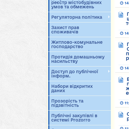
реєстр містобудівних
14
умов та обмежень
Регуляторна політика
т
Захист прав
споживачів
14
Житлово-комунальне
господарство
п
Протидія домашньому
р
насильству
14
Доступ до публічної
інформ.
Набори відкритих
ж
даних
е
Прозорість та
11
підзвітність
Публічні закупівлі в
системі Prozorro
11