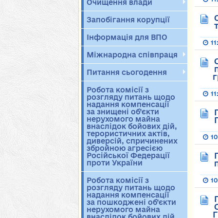
Очищення влади
Запобігання корупції
Інформація для ВПО
11
Міжнародна співпраця
Питання сьогодення
г
Робота комісії з
11
розгляду питань щодо
надання компенсації
за знищені об’єкти
нерухомого майна
внаслідок бойових дій,
терористичних актів,
10
диверсій, спричинених
збройною агресією
Російської Федерації
проти України
Робота комісії з
10
розгляду питань щодо
надання компенсації
за пошкоджені об’єкти
нерухомого майна
Г
внаслідок бойових дій,