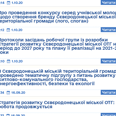
Читати
:14
1.10.20
Про проведення конкурсу серед учнівської моло
щодо створення бренду Сєвєродонецької міської
ериторіальної громади (лого, слоган)
Читати
:12
1.10.20
Протоколи засідань робочої групи із розробки
Стратегії розвитку Сєвєродонецької міської ОТГ 
еріод до 2027 року та плану її реалізації на 2021-
оки
Читати
:10
1.10.20
В Сєвєродонецькій міській територіальній громад
проведено тематичну підгрупу з питань розвитку
итлово-комунального господарства,
нергоефективності, безпеки та екології
Читати
:34
16.09.20
Стратегія розвитку Сєвєродонецької міської ОТГ:
робота продовжується
Читати
:33
16.09.20