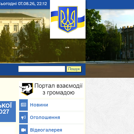
ьогодні 07.08.26, 22:12
Пошук
Форма поиска
ЬКОЇ
Новини
027
Оголошення
Відеогалерея