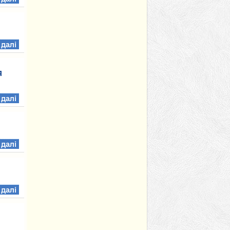
 далі
я
 далі
 далі
 далі