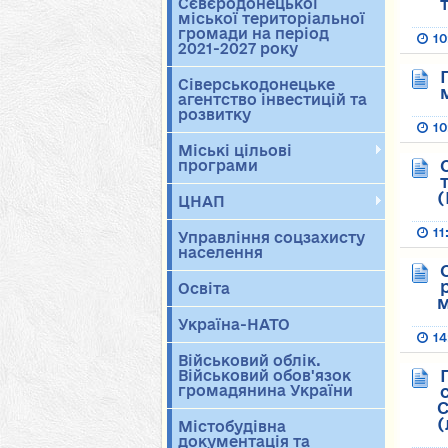
Сєвєродонецької
міської територіальної
громади на період
10
2021-2027 року
Сіверськодонецьке
агентство інвестицій та
розвитку
10
Міські цільові
програми
ЦНАП
11
Управління соцзахисту
населення
Освіта
м
Україна-НАТО
14
Військовий облік.
Військовий обов'язок
громадянина України
С
(
Містобудівна
документація та