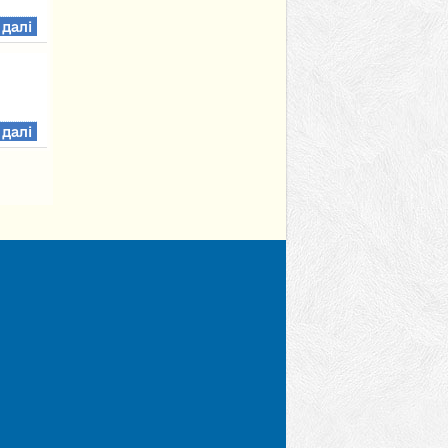
 далі
 далі