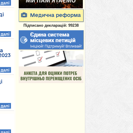
 далі
ді
Медична реформа
Підписано декларацій: 99238
 далі
на
2023
 далі
і
 далі
 далі