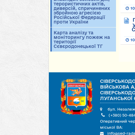
терористичних актів,
диверсій, спричинених
10
збройною агресією
Російської Федерації
проти України
С
Карта аналізу та
моніторингу пожеж на
10
території
Сєвєродонецької ТГ
Ст
СІВЕРСЬКОД
ВІЙСЬКОВА А
СІВЕРСЬКОД
ЛУГАНСЬКОЇ 
бул. Незалежно
(+380) 50-484
Оперативний чер
міської ВА:
info@sed-rada