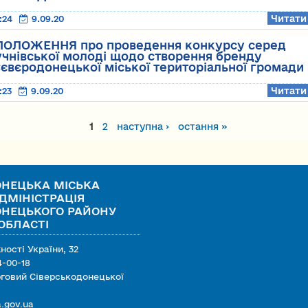
Читати
:24
9.09.20
ПОЛОЖЕННЯ про проведення конкурсу серед
учнівської молоді щодо створення бренду
євєродонецької міської територіальної громади
Читати
:23
9.09.20
раницы
1
2
наступна ›
остання »
ОНЕЦЬКА МІСЬКА
ДМІНІСТРАЦІЯ
ОНЕЦЬКОГО РАЙОНУ
ОБЛАСТІ
сті України, 32
-00-18
говий Сіверськодонецької
.gov.ua