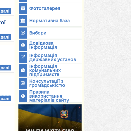
Фотогалерея
 далі
Нормативна база
ої
и
Вибори
 далі
Довідкова
інформація
Інформація
Державних установ
Інформація
 далі
комунальних
підприємств
Консультації з
громадськістю
Правила
використання
 далі
матеріалів сайту