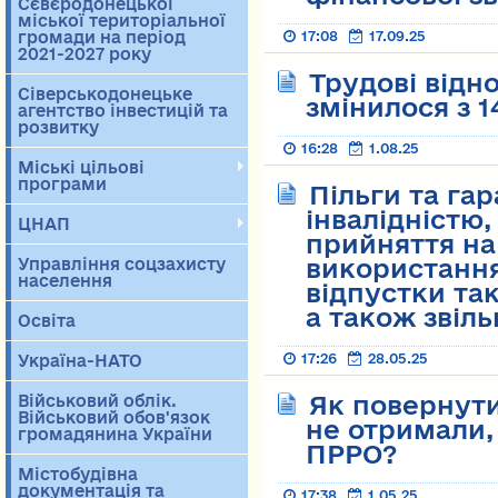
Сєвєродонецької
міської територіальної
громади на період
17:08
17.09.25
2021-2027 року
Трудові відно
Сіверськодонецьке
змінилося з 1
агентство інвестицій та
розвитку
16:28
1.08.25
Міські цільові
програми
Пільги та гар
інвалідністю
ЦНАП
прийняття на
використання
Управління соцзахисту
населення
відпустки так
а також звіль
Освіта
17:26
28.05.25
Україна-НАТО
Як повернути
Військовий облік.
Військовий обов'язок
не отримали,
громадянина України
ПРРО?
Містобудівна
документація та
17:38
1.05.25