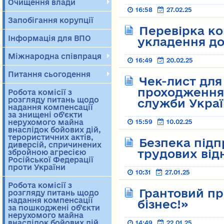
Очищення влади
16:58
27.02.25
Запобігання корупції
Перевірка ко
Інформація для ВПО
укладення д
Міжнародна співпраця
16:49
20.02.25
Питання сьогодення
Чек-лист для
проходження
Робота комісії з
розгляду питань щодо
служби Украї
надання компенсації
за знищені об’єкти
нерухомого майна
15:59
10.02.25
внаслідок бойових дій,
терористичних актів,
Безпека підп
диверсій, спричинених
трудових від
збройною агресією
Російської Федерації
проти України
10:31
27.01.25
Робота комісії з
Грантовий пр
розгляду питань щодо
надання компенсації
бізнес!»
за пошкоджені об’єкти
нерухомого майна
внаслідок бойових дій,
14:49
22.01.25