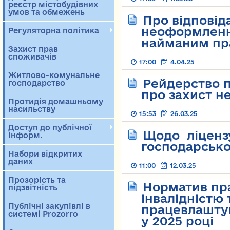
реєстр містобудівних
умов та обмежень
Про відповід
неоформлення
Регуляторна політика
найманим пр
Захист прав
споживачів
17:00
4.04.25
Житлово-комунальне
Рейдерство п
господарство
про захист н
Протидія домашньому
насильству
15:53
26.03.25
Доступ до публічної
Щодо ліценз
інформ.
господарсько
Набори відкритих
даних
11:00
12.03.25
Прозорість та
Норматив пр
підзвітність
інвалідністю 
Публічні закупівлі в
працевлаштув
системі Prozorro
у 2025 році