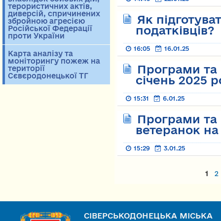
терористичних актів,
диверсій, спричинених
Як підготува
збройною агресією
податківців?
Російської Федерації
проти України
16:05
16.01.25
Карта аналізу та
моніторингу пожеж на
Програми та 
території
Сєвєродонецької ТГ
січень 2025 
15:31
6.01.25
Програми та 
ветеранок на
15:29
3.01.25
Страницы
1
2
СІВЕРСЬКОДОНЕЦЬКА МІСЬКА