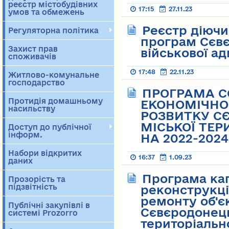
реєстр містобудівних
17:15
27.11.23
умов та обмежень
Реєстр діючи
Регуляторна політика
програм Сєвє
Захист прав
військової ад
споживачів
17:48
22.11.23
Житлово-комунальне
господарство
ПРОГРАМА С
Протидія домашньому
ЕКОНОМІЧНОГ
насильству
РОЗВИТКУ С
МІСЬКОЇ ТЕР
Доступ до публічної
інформ.
НА 2022-2024
Набори відкритих
16:37
1.09.23
даних
Програма кап
Прозорість та
підзвітність
реконструкці
ремонту об'є
Публічні закупівлі в
Сєвєродонець
системі Prozorro
територіальн