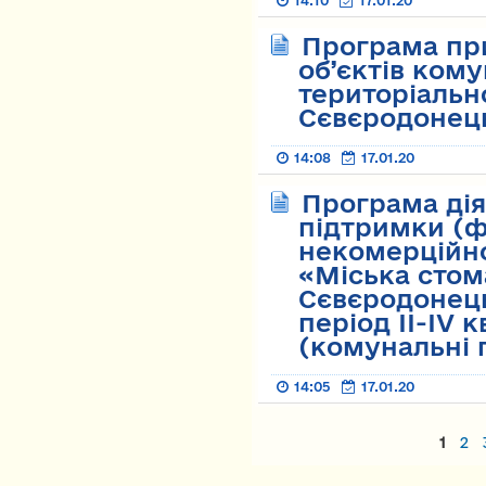
14:10
17.01.20
Програма при
об’єктів кому
територіальн
Сєвєродонець
14:08
17.01.20
Програма дія
підтримки (ф
некомерційн
«Міська стом
Сєвєродонець
період ІІ-ІV 
(комунальні 
14:05
17.01.20
Страницы
1
2