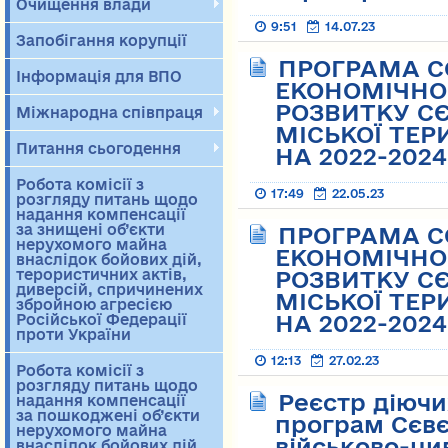
Очищення влади
9:51
14.07.23
Запобігання корупції
ПРОГРАМА С
Інформація для ВПО
ЕКОНОМІЧНОГ
РОЗВИТКУ С
Міжнародна співпраця
МІСЬКОЇ ТЕР
Питання сьогодення
НА 2022-2024
Робота комісії з
17:49
22.05.23
розгляду питань щодо
надання компенсації
за знищені об’єкти
ПРОГРАМА С
нерухомого майна
ЕКОНОМІЧНОГ
внаслідок бойових дій,
терористичних актів,
РОЗВИТКУ С
диверсій, спричинених
МІСЬКОЇ ТЕР
збройною агресією
НА 2022-202
Російської Федерації
проти України
12:13
27.02.23
Робота комісії з
розгляду питань щодо
Реєстр діючи
надання компенсації
за пошкоджені об’єкти
програм Сєвє
нерухомого майна
військово-цив
внаслідок бойових дій,