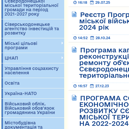
Сєвєродонецької
16:18
29.07.25
міської територіальної
громади на період
Реєстр Прог
2021-2027 року
міської війсь
Сіверськодонецьке
2024 рік
агентство інвестицій та
розвитку
14:52
28.10.24
Міські цільові
програми
Програма кап
реконструкці
ЦНАП
ремонту об'є
Сєвєродонець
Управління соцзахисту
населення
територіальн
Освіта
16:57
27.12.23
Україна-НАТО
ПРОГРАМА С
ЕКОНОМІЧНОГ
Військовий облік.
Військовий обов'язок
РОЗВИТКУ С
громадянина України
МІСЬКОЇ ТЕР
НА 2022-2024
Містобудівна
документація та