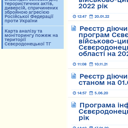
терористичних актів,
2022 рік
диверсій, спричинених
збройною агресією
Російської Федерації
12:47
20.01.22
проти України
Реєстр діючи
Карта аналізу та
програм Сєвє
моніторингу пожеж на
території
військово-цив
Сєвєродонецької ТГ
Сєвєродонець
області на 20
11:08
10.11.21
Реєстр діючи
станом на 01
14:57
5.06.20
Програма ін
Сєвєродонець
рік