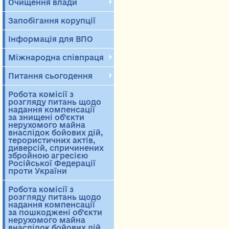
Очищення влади
Запобігання корупції
Інформація для ВПО
Міжнародна співпраця
Питання сьогодення
Робота комісії з
розгляду питань щодо
надання компенсації
за знищені об’єкти
нерухомого майна
внаслідок бойових дій,
терористичних актів,
диверсій, спричинених
збройною агресією
Російської Федерації
проти України
Робота комісії з
розгляду питань щодо
надання компенсації
за пошкоджені об’єкти
нерухомого майна
внаслідок бойових дій,