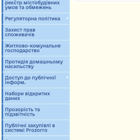
реєстр містобудівних
умов та обмежень
Регуляторна політика
Захист прав
споживачів
Житлово-комунальне
господарство
Протидія домашньому
насильству
Доступ до публічної
інформ.
Набори відкритих
даних
Прозорість та
підзвітність
Публічні закупівлі в
системі Prozorro