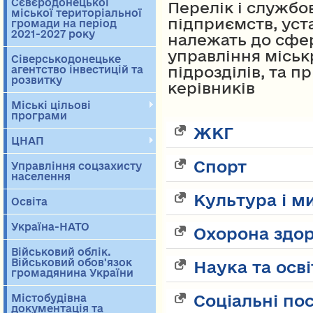
Сєвєродонецької
Перелік і службов
міської територіальної
підприємств, уста
громади на період
2021-2027 року
належать до сфе
управління міськ
Сіверськодонецьке
підрозділів, та пр
агентство інвестицій та
розвитку
керівників
Міські цільові
програми
ЖКГ
ЦНАП
Спорт
Управління соцзахисту
населення
Культура і м
Освіта
Україна-НАТО
Охорона здор
Військовий облік.
Військовий обов'язок
Наука та осві
громадянина України
Соціальні по
Містобудівна
документація та