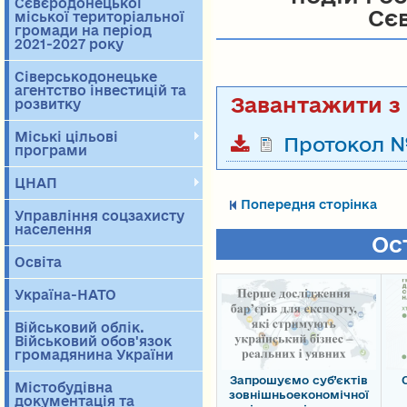
Сєвєродонецької
Сє
міської територіальної
громади на період
2021-2027 року
Сіверськодонецьке
агентство інвестицій та
розвитку
Міські цільові
Протокол 
програми
ЦНАП
Попередня сторінка
Управління соцзахисту
населення
Ос
Освіта
Україна-НАТО
Військовий облік.
Військовий обов'язок
громадянина України
Запрошуємо суб’єктів
Містобудівна
зовнішньоекономічної
документація та