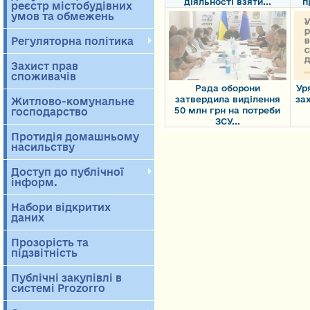
діяльності взяти...
п
реєстр містобудівних
умов та обмежень
Регуляторна політика
Захист прав
споживачів
Рада оборони
Ур
затвердила виділення
зах
Житлово-комунальне
50 млн грн на потреби
господарство
ЗСУ...
Протидія домашньому
насильству
Доступ до публічної
інформ.
Набори відкритих
даних
Прозорість та
підзвітність
Публічні закупівлі в
системі Prozorro