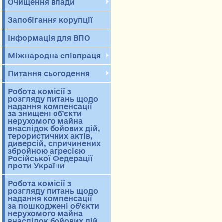
Очищення влади
Запобігання корупції
Інформація для ВПО
Міжнародна співпраця
Питання сьогодення
Робота комісії з
розгляду питань щодо
надання компенсації
за знищені об’єкти
нерухомого майна
внаслідок бойових дій,
терористичних актів,
диверсій, спричинених
збройною агресією
Російської Федерації
проти України
Робота комісії з
розгляду питань щодо
надання компенсації
за пошкоджені об’єкти
нерухомого майна
внаслідок бойових дій,