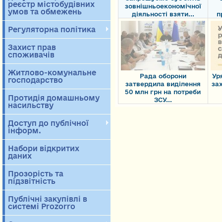
реєстр містобудівних
зовнішньоекономічної
умов та обмежень
діяльності взяти...
п
Регуляторна політика
Захист прав
споживачів
Житлово-комунальне
Рада оборони
Ур
господарство
затвердила виділення
зах
50 млн грн на потреби
Протидія домашньому
ЗСУ...
насильству
Доступ до публічної
інформ.
Набори відкритих
даних
Прозорість та
підзвітність
Публічні закупівлі в
системі Prozorro