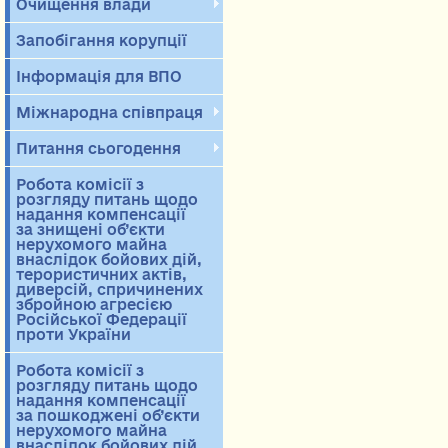
Очищення влади
Запобігання корупції
Інформація для ВПО
Міжнародна співпраця
Питання сьогодення
Робота комісії з
розгляду питань щодо
надання компенсації
за знищені об’єкти
нерухомого майна
внаслідок бойових дій,
терористичних актів,
диверсій, спричинених
збройною агресією
Російської Федерації
проти України
Робота комісії з
розгляду питань щодо
надання компенсації
за пошкоджені об’єкти
нерухомого майна
внаслідок бойових дій,