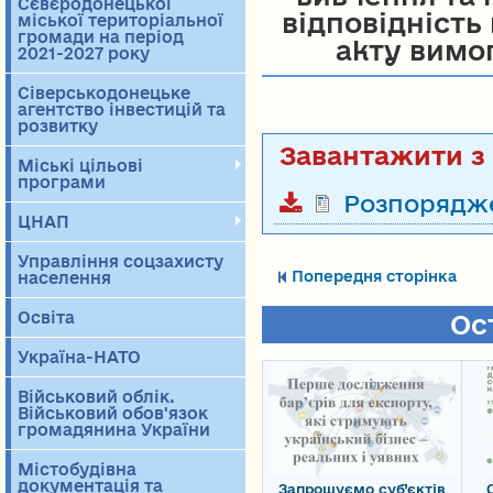
Сєвєродонецької
відповідність
міської територіальної
громади на період
акту вимо
2021-2027 року
Сіверськодонецьке
агентство інвестицій та
розвитку
Міські цільові
програми
Розпорядж
ЦНАП
Управління соцзахисту
Попередня сторінка
населення
Освіта
Ос
Україна-НАТО
Військовий облік.
Військовий обов'язок
громадянина України
Містобудівна
документація та
Запрошуємо суб’єктів