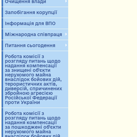
Очищення влади
Запобігання корупції
Інформація для ВПО
Міжнародна співпраця
Питання сьогодення
Робота комісії з
розгляду питань щодо
надання компенсації
за знищені об’єкти
нерухомого майна
внаслідок бойових дій,
терористичних актів,
диверсій, спричинених
збройною агресією
Російської Федерації
проти України
Робота комісії з
розгляду питань щодо
надання компенсації
за пошкоджені об’єкти
нерухомого майна
внаслідок бойових дій,