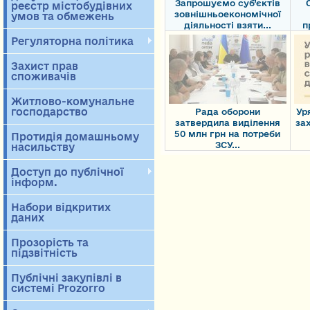
Запрошуємо суб’єктів
реєстр містобудівних
зовнішньоекономічної
умов та обмежень
діяльності взяти...
п
Регуляторна політика
Захист прав
споживачів
Житлово-комунальне
господарство
Рада оборони
Ур
затвердила виділення
зах
50 млн грн на потреби
Протидія домашньому
ЗСУ...
насильству
Доступ до публічної
інформ.
Набори відкритих
даних
Прозорість та
підзвітність
Публічні закупівлі в
системі Prozorro