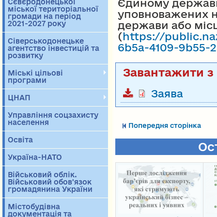
Єдиному державн
Сєвєродонецької
міської територіальної
уповноважених н
громади на період
держави або міс
2021-2027 року
(
https://public.
Сіверськодонецьке
6b5a-4109-9b55-2
агентство інвестицій та
розвитку
Міські цільові
програми
Заява
ЦНАП
Управління соцзахисту
населення
Попередня сторінка
Освіта
Ос
Україна-НАТО
Військовий облік.
Військовий обов'язок
громадянина України
Містобудівна
документація та