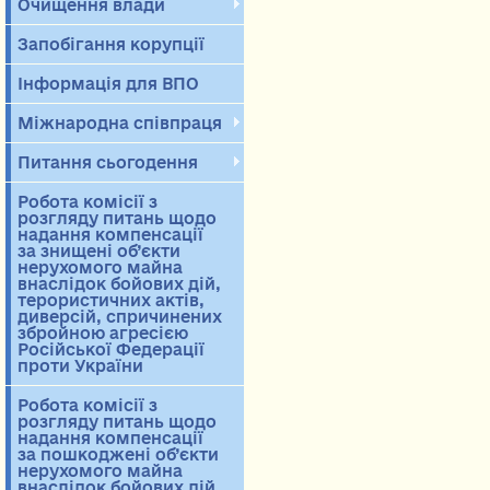
Очищення влади
Запобігання корупції
Інформація для ВПО
Міжнародна співпраця
Питання сьогодення
Робота комісії з
розгляду питань щодо
надання компенсації
за знищені об’єкти
нерухомого майна
внаслідок бойових дій,
терористичних актів,
диверсій, спричинених
збройною агресією
Російської Федерації
проти України
Робота комісії з
розгляду питань щодо
надання компенсації
за пошкоджені об’єкти
нерухомого майна
внаслідок бойових дій,