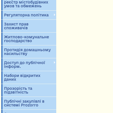
реєстр містобудівних
умов та обмежень
Регуляторна політика
Захист прав
споживачів
Житлово-комунальне
господарство
Протидія домашньому
насильству
Доступ до публічної
інформ.
Набори відкритих
даних
Прозорість та
підзвітність
Публічні закупівлі в
системі Prozorro