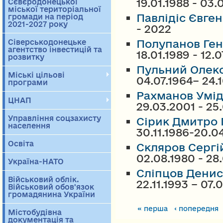
19.01.1988 - 03
Сєвєродонецької
міської територіальної
Павлідіс Євген
громади на період
2021-2027 року
- 2022
Полупанов Ген
Сіверськодонецьке
агентство інвестицій та
18.01.1989 - 12.
розвитку
Пульний Олек
Міські цільові
04.07.1964– 24.
програми
Рахманов Умі
ЦНАП
29.03.2001 - 25
Управління соцзахисту
Сірик Дмитро
населення
30.11.1986-20.0
Освіта
Скляров Сергі
02.08.1980 - 28
Україна-НАТО
Сліпцов Дени
Військовий облік.
22.11.1993 – 07.
Військовий обов'язок
громадянина України
Страницы
« перша
‹ попередня
Містобудівна
документація та