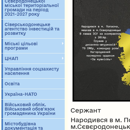
Сєвєродонецької
міської територіальної
громади на період
2021-2027 року
Сіверськодонецьке
агентство інвестицій та
розвитку
Міські цільові
програми
ЦНАП
Управління соцзахисту
населення
Освіта
Україна-НАТО
Військовий облік.
Сержант
Військовий обов'язок
громадянина України
Народився в м. П
Містобудівна
м.Сєвєродонець
документація та