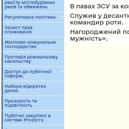
реєстр містобудівних
В лавах ЗСУ за ко
умов та обмежень
Служив у десант
Регуляторна політика
командир роти.
Захист прав
Нагороджений п
споживачів
мужність».
Житлово-комунальне
господарство
Протидія домашньому
насильству
Доступ до публічної
інформ.
Набори відкритих
даних
Прозорість та
підзвітність
Публічні закупівлі в
системі Prozorro