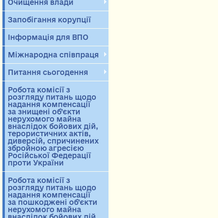
Очищення влади
Запобігання корупції
Інформація для ВПО
Міжнародна співпраця
Питання сьогодення
Робота комісії з
розгляду питань щодо
надання компенсації
за знищені об’єкти
нерухомого майна
внаслідок бойових дій,
терористичних актів,
диверсій, спричинених
збройною агресією
Російської Федерації
проти України
Робота комісії з
розгляду питань щодо
надання компенсації
за пошкоджені об’єкти
нерухомого майна
внаслідок бойових дій,