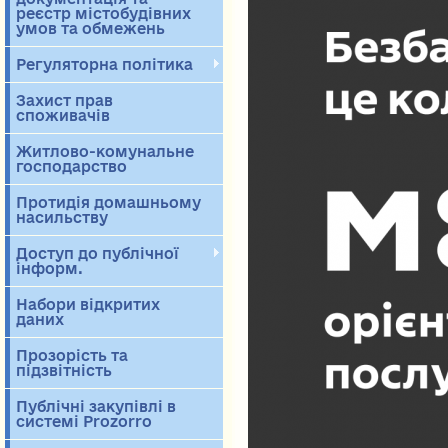
реєстр містобудівних
умов та обмежень
Регуляторна політика
Захист прав
споживачів
Житлово-комунальне
господарство
Протидія домашньому
насильству
Доступ до публічної
інформ.
Набори відкритих
даних
Прозорість та
підзвітність
Публічні закупівлі в
системі Prozorro