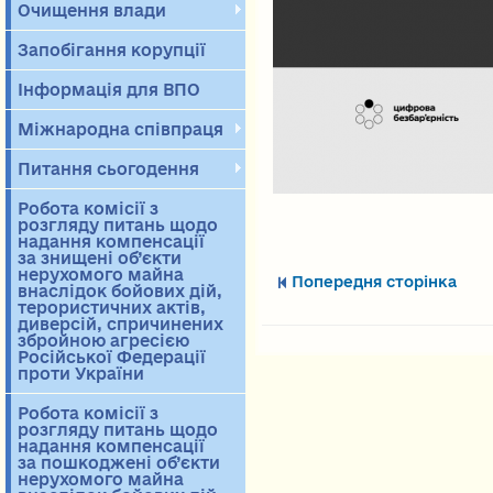
Очищення влади
Запобігання корупції
Інформація для ВПО
Міжнародна співпраця
Питання сьогодення
Робота комісії з
розгляду питань щодо
надання компенсації
за знищені об’єкти
нерухомого майна
Попередня сторінка
внаслідок бойових дій,
терористичних актів,
диверсій, спричинених
збройною агресією
Російської Федерації
проти України
Робота комісії з
розгляду питань щодо
надання компенсації
за пошкоджені об’єкти
нерухомого майна