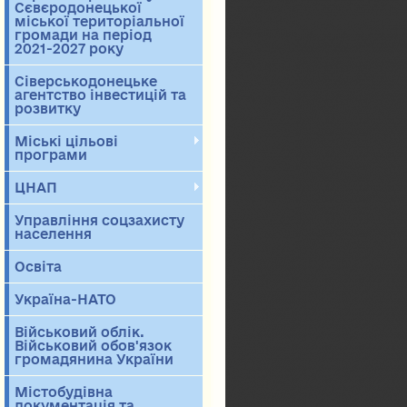
Сєвєродонецької
міської територіальної
громади на період
2021-2027 року
Сіверськодонецьке
агентство інвестицій та
розвитку
Міські цільові
програми
ЦНАП
Управління соцзахисту
населення
Освіта
Україна-НАТО
Військовий облік.
Військовий обов'язок
громадянина України
Містобудівна
документація та